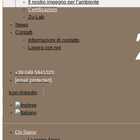
Il nostro impegno per l’ambiente
Certificazioni
Zu-Lab
News
Contatti
Informazioni di contatto
Lavora con noi
+39 049 5941023
[email protected]
Icon-linkedin
Chi Siamo
La nostra Storia